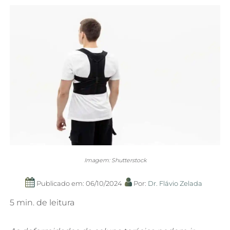
Imagem: Shutterstock
Publicado em: 06/10/2024
Por:
Dr. Flávio Zelada
5 min. de leitura