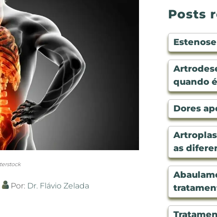
Posts 
Estenose 
Artrodese
quando é
Dores apó
Artroplas
as difere
erstock
Abaulame
Por:
Dr. Flávio Zelada
tratamen
Tratament