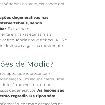
 vértebras ao atrito, causando dor
rações degenerativas nas
ntervertebrais, sendo
bar
. Elas afetam
nte em faixas etárias mais
or frequência nas vértebras L4, L5 e
aste devido à carga e ao movimento
esões de Modic?
três tipos, que representam
 degeneração. Em alguns casos, uma
o de lesão ao mesmo tempo,
essos degenerativos.
As lesões são
smo regredir. Os tipos são:
 inflamação, edema e alterações na