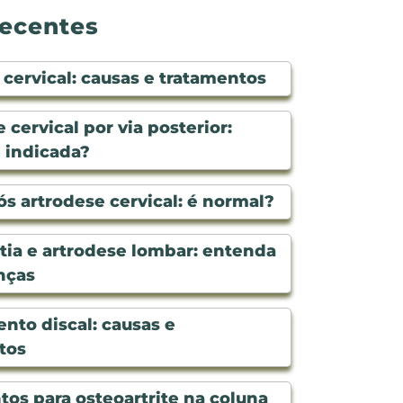
recentes
cervical: causas e tratamentos
 cervical por via posterior:
 indicada?
s artrodese cervical: é normal?
tia e artrodese lombar: entenda
nças
nto discal: causas e
tos
os para osteoartrite na coluna