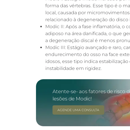
forma das vértebras. Esse tipo é o ma
local, causada por micromovimentos e
relacionado à degeneração do disco i
Modic II: Após a fase inflamatória, o
adiposo na área danificada, o que ger
a degeneração discal é menos pronun
Modic III: Estágio avançado e raro, c
endurecimento do osso na face ext
idosos, esse tipo indica estabilizaçã
instabilidade em rigidez.
Atente-se- aos fatores de risco 
lesões de Modic!
AGENDE UMA CONSULTA