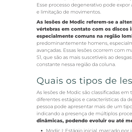
Esse processo degenerativo pode expor as
e limitação de movimentos.
As lesões de Modic referem-se a alte
vértebras em contato com os discos i
especialmente comuns na região lom
predominantemente homens, especialme
avançadas. Essas lesões ocorrem com mai
S1, que são as mais suscetíveis ao desg
constante nessa região da coluna.
Quais os tipos de l
As lesões de Modic são classificadas em 
diferentes estágios e características da
pessoa pode apresentar mais de um tip
indicando a presença de múltiplos proc
dinâmicas, podendo evoluir ou até me
Modic I: Estágio inicial, marcado por