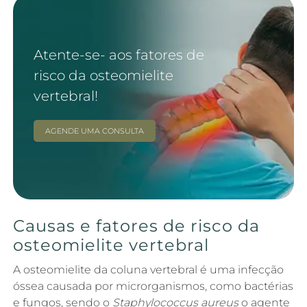
Atente-se- aos fatores de
risco da osteomielite
vertebral!
AGENDE UMA CONSULTA
Causas e fatores de risco da
osteomielite vertebral
A osteomielite da coluna vertebral é uma infecção
óssea causada por microrganismos, como bactérias
e fungos, sendo o
Staphylococcus aureus
o agente