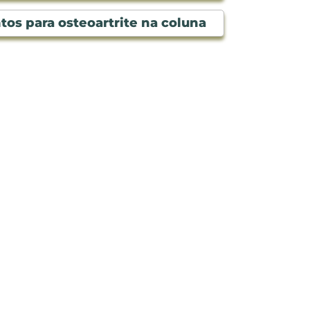
os para osteoartrite na coluna