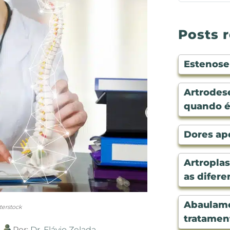
Posts 
Estenose 
Artrodese
quando é
Dores apó
Artroplas
as difere
Abaulame
erstock
tratamen
Por:
Dr. Flávio Zelada