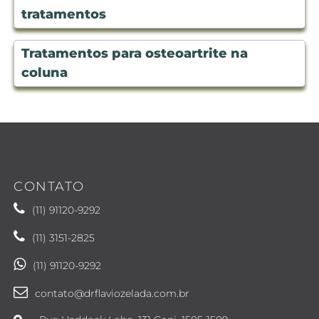
tratamentos
Tratamentos para osteoartrite na
coluna
CONTATO
(11) 91120-9292
(11) 3151-2825
(11) 91120-9292
contato@drflaviozelada.com.br