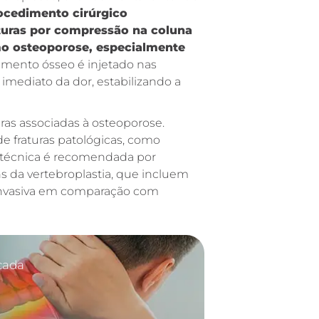
ocedimento cirúrgico
turas por compressão na coluna
mo osteoporose, especialmente
imento ósseo é injetado nas
 imediato da dor, estabilizando a
uras associadas à osteoporose.
e fraturas patológicas, como
 técnica é recomendada por
ns da vertebroplastia, que incluem
invasiva em comparação com
icada