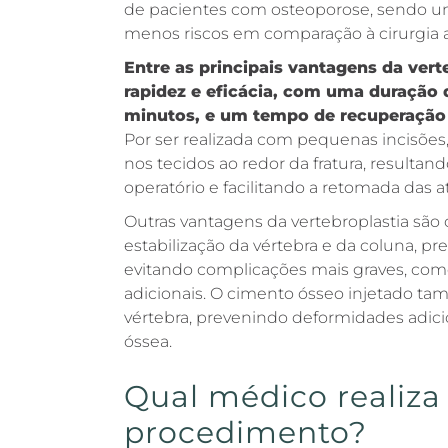
de pacientes com osteoporose, sendo um
menos riscos em comparação à cirurgia a
Entre as principais vantagens da vert
rapidez e eficácia, com uma duração
minutos, e um tempo de recuperação 
Por ser realizada com pequenas incisõe
nos tecidos ao redor da fratura, result
operatório e facilitando a retomada das a
Outras vantagens da vertebroplastia são o
estabilização da vértebra e da coluna, pr
evitando complicações mais graves, co
adicionais. O cimento ósseo injetado tam
vértebra, prevenindo deformidades adici
óssea.
Qual médico realiza
procedimento?