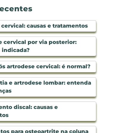
recentes
cervical: causas e tratamentos
 cervical por via posterior:
 indicada?
s artrodese cervical: é normal?
tia e artrodese lombar: entenda
nças
nto discal: causas e
tos
os para osteoartrite na coluna