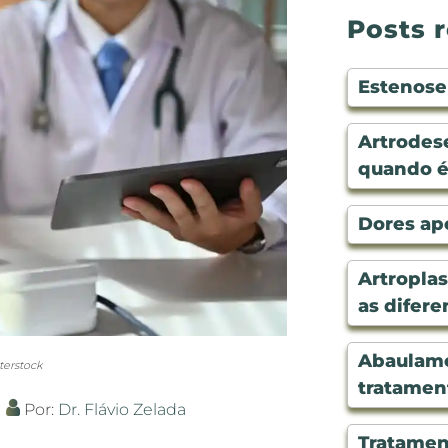
Posts 
Estenose 
Artrodese
quando é
Dores apó
Artroplas
as difere
Abaulame
erstock
tratamen
Por:
Dr. Flávio Zelada
Tratament