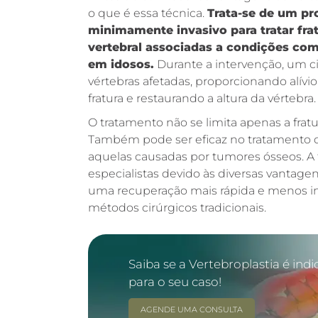
o que é essa técnica.
Trata-se de um pr
minimamente invasivo para tratar fra
vertebral associadas a condições co
em idosos.
Durante a intervenção, um c
vértebras afetadas, proporcionando alívio
fratura e restaurando a altura da vértebra.
O tratamento não se limita apenas a frat
Também pode ser eficaz no tratamento d
aquelas causadas por tumores ósseos. A
especialistas devido às diversas vantage
uma recuperação mais rápida e menos 
métodos cirúrgicos tradicionais.
Saiba se a Vertebroplastia é ind
para o seu caso!
AGENDE UMA CONSULTA